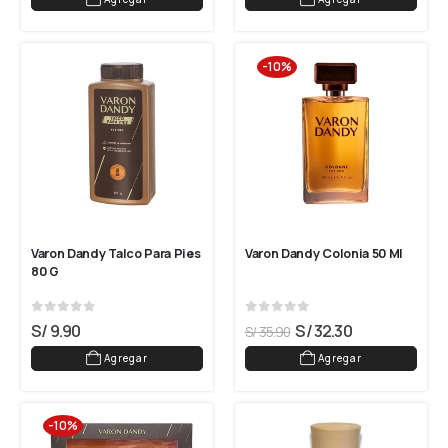
-10%
Varon Dandy Talco Para Pies 
Varon Dandy Colonia 50 Ml
80 G
0
out of 5
0
out of 5
S/
9.90
S/
32.30
S/
35.90
Agregar
Agregar
-10%