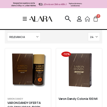
-10%
Varon Dandy Colonia 100 Ml
VARON DANDY
VARON DANDY OFERTA 