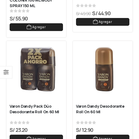
COLONIA 100 ML/BODY 
SPRAY 150 ML
0
out of 5
S/
44.90
S/
49.90
0
out of 5
S/
55.90
Agregar
Agregar
Varon Dandy Pack Dúo 
Varon Dandy Desodorante 
Desodorante Roll On 60 Ml
Roll On 60 Ml
0
out of 5
0
out of 5
S/
23.20
S/
12.90
Agregar
Agregar