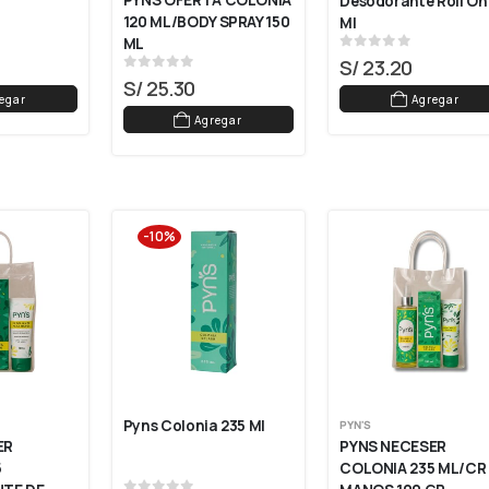
PYNS OFERTA COLONIA 
Desodorante Roll On 
120 ML/BODY SPRAY 150 
Ml
ML
0
out of 5
S/
23.20
0
out of 5
S/
25.30
egar
Agregar
Agregar
-10%
Pyns Colonia 235 Ml
PYN'S
R 
PYNS NECESER 
 
COLONIA 235 ML/CR 