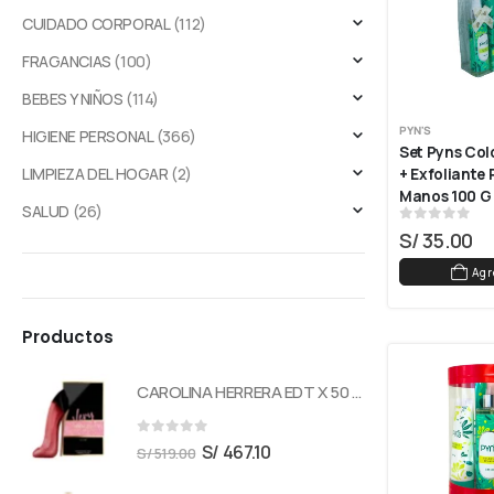
CUIDADO CORPORAL
(112)
FRAGANCIAS
(100)
BEBES Y NIÑOS
(114)
PYN'S
HIGIENE PERSONAL
(366)
Set Pyns Colo
LIMPIEZA DEL HOGAR
(2)
+ Exfoliante 
Manos 100 G
SALUD
(26)
0
out of 5
S/
35.00
Agr
Productos
CAROLINA HERRERA EDT X 50 ML VERY GOOD GIRL GLAM
0
out of 5
S/
467.10
S/
519.00