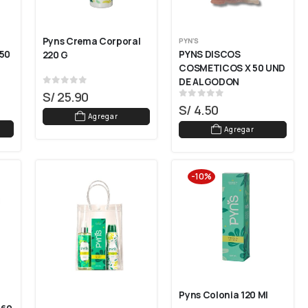
Pyns Crema Corporal 
PYN'S
50 
PYNS DISCOS 
220 G
COSMETICOS X 50 UND 
DE ALGODON
0
out of 5
S/
25.90
0
out of 5
S/
4.50
Agregar
Agregar
-10%
Pyns Colonia 120 Ml