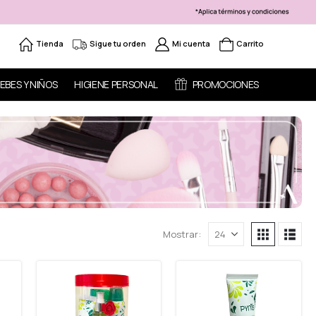
Tienda
Sigue tu orden
Mi cuenta
Carrito
EBES Y NIÑOS
HIGIENE PERSONAL
PROMOCIONES
Mostrar: