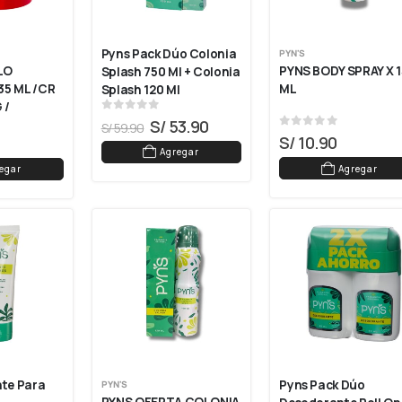
Pyns Pack Dúo Colonia 
PYN'S
PYNS BODY SPRAY X 1
O 
Splash 750 Ml + Colonia 
ML
5 ML /CR 
Splash 120 Ml
/ 
0
out of 5
S/
53.90
 DE MANOS 
S/
59.90
0
out of 5
S/
10.90
Agregar
Agregar
egar
te Para 
Pyns Pack Dúo 
PYN'S