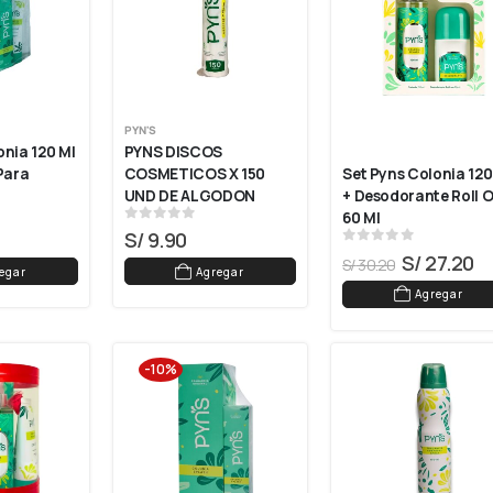
PYN'S
nia 120 Ml 
PYNS DISCOS 
Para 
COSMETICOS X 150 
Set Pyns Colonia 120 
UND DE ALGODON
+ Desodorante Roll O
60 Ml
0
out of 5
S/
9.90
0
out of 5
S/
27.20
S/
30.20
egar
Agregar
Agregar
-10%