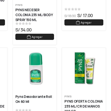
60 
PYN'S
PYNS NECESER 
0
out of 5
S/
17.00
COLONIA 235 ML/BODY 
S/
18.90
SPRAY 150 ML
Agregar
0
out of 5
S/
34.00
Agregar
Pyns Desodorante Roll 
PYN'S
PYNS OFERTA COLONIA 
On 60 Ml
DE 
235 ML/CR DE MANOS 