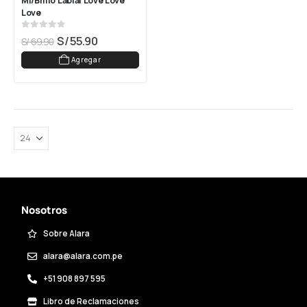
Ml/Brillo Labial Love Love 
Love
0
out of 5
S/
55.90
S/
69.90
Agregar
Nosotros
Sobre Alara
alara@alara.com.pe
+51 908 897 595
Libro de Reclamaciones