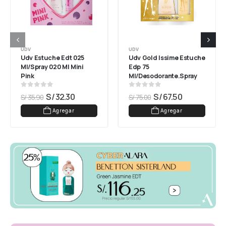
UDV
UDV
Udv Estuche Edt 025 
Udv Gold Issime Estuche 
Ml/spray 020 Ml Mini 
Edp 75 
Pink
Ml/desodorante.spray
0
out of 5
0
out of 5
S/
32.30
S/
67.50
S/
35.90
S/
75.00
Agregar
Agregar