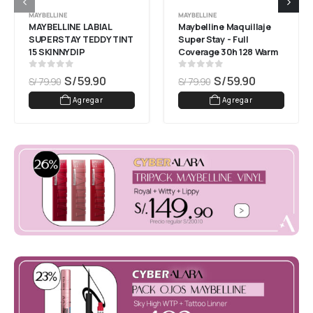
MAYBELLINE
MAYBELLINE
MAYBELLINE LABIAL 
Maybelline Maquillaje 
SUPERSTAY TEDDY TINT 
Super Stay - Full 
15 SKINNYDIP
Coverage 30h 128 Warm 
Nude
0
out of 5
0
out of 5
S/
59.90
S/
59.90
S/
79.90
S/
79.90
Agregar
Agregar