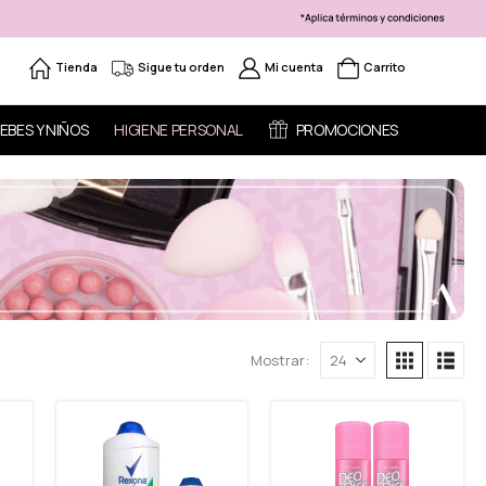
Tienda
Sigue tu orden
Mi cuenta
Carrito
EBES Y NIÑOS
HIGIENE PERSONAL
PROMOCIONES
Mostrar: