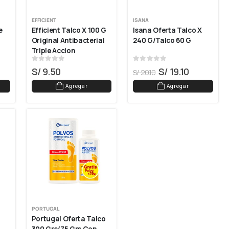
EFFICIENT
ISANA
 
Efficient Talco X 100 G 
Isana Oferta Talco X 
Original Antibacterial 
240 G/talco 60 G
Triple Accion
0
out of 5
0
out of 5
S/
9.50
S/
19.10
S/
20.10
Agregar
Agregar
PORTUGAL
Portugal Oferta Talco 