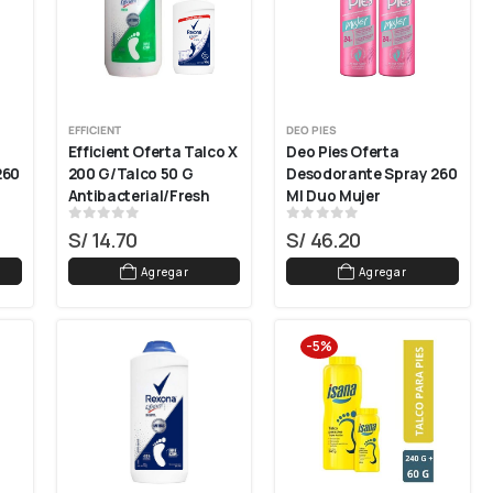
EFFICIENT
DEO PIES
Efficient Oferta Talco X 
Deo Pies Oferta 
60 
200 G/talco 50 G 
Desodorante Spray 260 
Antibacterial/fresh
Ml Duo Mujer
0
out of 5
0
out of 5
S/
14.70
S/
46.20
Agregar
Agregar
-5%