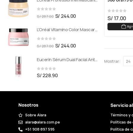
300 Grs/75 G
0
out of 5
S/
244.00
S/
287.00
0
out of 5
S/
17.00
Agr
L'Oréal Vitamino Color Mascarilla Para Cabello Teñido 500 ml
0
out of 5
S/
244.00
S/
287.00
Eucerin Sérum Dual Facial Antipigment 30 ml
Mostrar:
0
out of 5
S/
228.90
Nosotros
Servicio a
Sobre Alara
Términos y 
alara@alara.com.pe
Políticas de
+51 908 897 595
Política de 