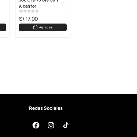
300 Grs/75 Grs Con 
Alcanfor
0
out of 5
S/
17.00
Agregar
Redes Sociales