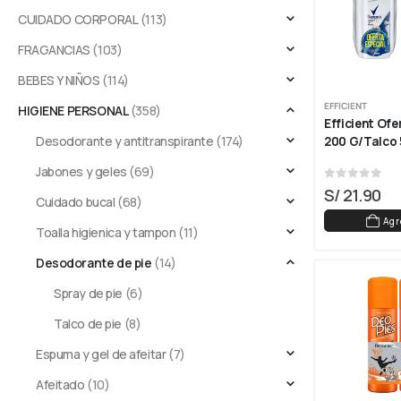
CUIDADO CORPORAL
(113)
FRAGANCIAS
(103)
BEBES Y NIÑOS
(114)
EFFICIENT
HIGIENE PERSONAL
(358)
Efficient Ofe
Desodorante y antitranspirante
(174)
200 G/talco 
Jabones y geles
(69)
0
out of 5
S/
21.90
Cuidado bucal
(68)
Agr
Toalla higienica y tampon
(11)
Desodorante de pie
(14)
Spray de pie
(6)
Talco de pie
(8)
Espuma y gel de afeitar
(7)
Afeitado
(10)