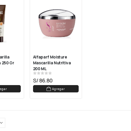
illa 
Alfaparf Moisture 
 250 Gr
Mascarilla Nutritiva 
200 ML
0
out of 5
S/
86.80
egar
Agregar