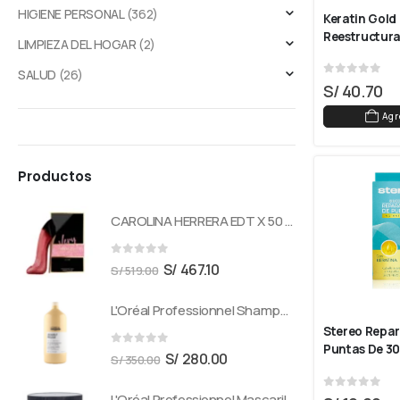
HIGIENE PERSONAL
(362)
Keratin Gold 
Reestructura
LIMPIEZA DEL HOGAR
(2)
SALUD
(26)
0
out of 5
S/
40.70
Agr
Productos
CAROLINA HERRERA EDT X 50 ML VERY GOOD GIRL GLAM
0
out of 5
S/
467.10
S/
519.00
L'Oréal Professionnel Shampoo Absolut Repair Para Cabello Dañado 1500 ml
Stereo Repar
Puntas De 30
0
out of 5
S/
280.00
S/
350.00
0
out of 5
L'Oréal Professionnel Mascarilla Absolut Repair reparación cabello dañado 250 ml