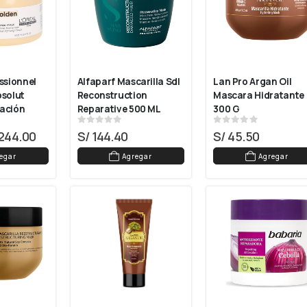
ssionnel 
Alfaparf Mascarilla Sdl 
Lan Pro Argan Oil 
solut 
Reconstruction 
Mascara Hidratante 
ación 
Reparative 500 ML
300 G
ado 250 Ml
0
out of 5
0
out of 5
244.00
S/
144.40
S/
45.50
egar
Agregar
Agregar