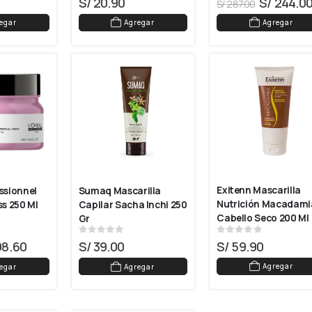
S/
20.90
S/
244.0
S/
287.00
egar
Agregar
Agregar
Exitenn Mascarilla 
ssionnel 
Sumaq Mascarilla 
Nutrición Macadamia
ss 250 Ml
Capilar Sacha Inchi 250 
Cabello Seco 200 Ml
Gr
0
out of 5
0
out of 5
S/
59.90
8.60
S/
39.00
Agregar
egar
Agregar