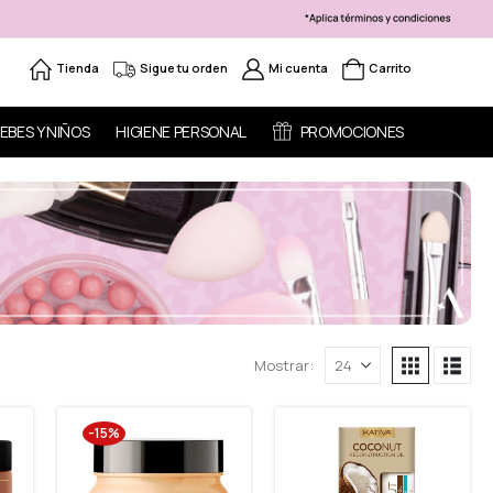
Tienda
Sigue tu orden
Mi cuenta
Carrito
EBES Y NIÑOS
HIGIENE PERSONAL
PROMOCIONES
Mostrar:
-15%