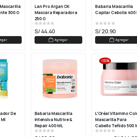
Mascarilla 
Lan Pro Argan Oil 
Babaria Mascarilla 
nte 300 G
Mascara Reparadora 
Capilar Cebolla 400
250 G
0
out of 5
0
out of 5
S/
44.40
S/
20.90
egar
Agregar
Agregar
-15%
ador De 
Babaria Mascarilla 
L'Oréal Vitamino Colo
 Ml
Intensiva Nutrive & 
Mascarilla Para 
Repair 400 ML
Cabello Teñido 500 
0
out of 5
0
out of 5