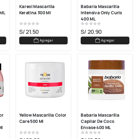
Kareol Mascarilla 
Babaria Mascarilla 
 ML
Keratina 300 Ml
Intensiva Only Curls 
400 ML
0
out of 5
0
out of 5
S/
21.50
S/
20.90
Agregar
Agregar
r 
Yellow Mascarilla Color 
Babaria Mascarilla 
Care 500 Ml
Capilar De Coco 
Ml
Envase 400 ML
0
out of 5
0
out of 5