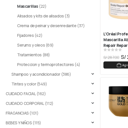
Mascarillas
(22)
Alisados y kits de alisados
(3)
Crema de peinar y desenredante
(37)
L'Oréal Profe
Fijadores
(42)
Mascarilla Ab
Serums y oleos
(69)
Repair Repar
Cabello Dañ
Tratamientos
(88)
0
out of 5
S/
S/
287.00
Proteccion y termoprotectores
(4)
Agr
Shampoo y acondicionador
(386)
Tintes y color
(549)
CUIDADO FACIAL
(162)
CUIDADO CORPORAL
(112)
FRAGANCIAS
(101)
BEBES Y NIÑOS
(115)