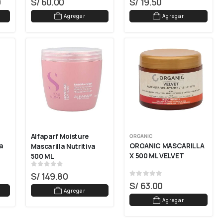
0
S/
60.00
S/
19.50
Agregar
Agregar
Alfaparf Moisture 
ORGANIC
ORGANIC MASCARILLA 
 
Mascarilla Nutritiva 
X 500 ML VELVET
500 ML
0
out of 5
S/
149.80
0
out of 5
S/
63.00
Agregar
Agregar