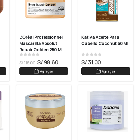
L'Oréal Professionnel 
Kativa Aceite Para 
Mascarilla Absolut 
Cabello Coconut 60 Ml
Repair Golden 250 Ml
0
out of 5
0
out of 5
S/
98.60
S/
31.00
S/
116.00
Agregar
Agregar