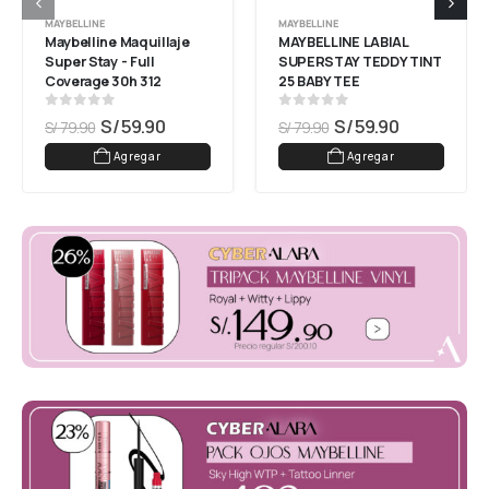
MAYBELLINE
MAYBELLINE
Maybelline Maquillaje 
MAYBELLINE LABIAL 
Super Stay - Full 
SUPERSTAY TEDDY TINT 
Coverage 30h 312 
25 BABY TEE
Golden
0
out of 5
0
out of 5
S/
59.90
S/
59.90
S/
79.90
S/
79.90
Agregar
Agregar