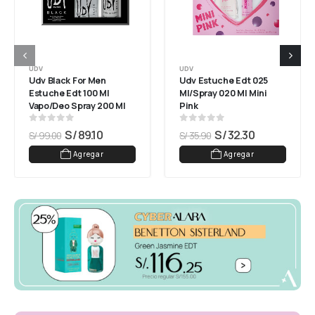
UDV
UDV
Udv Black For Men 
Udv Estuche Edt 025 
Estuche Edt 100 Ml 
Ml/spray 020 Ml Mini 
Vapo/deo Spray 200 Ml
Pink
0
out of 5
0
out of 5
S/
89.10
S/
32.30
S/
99.00
S/
35.90
Agregar
Agregar