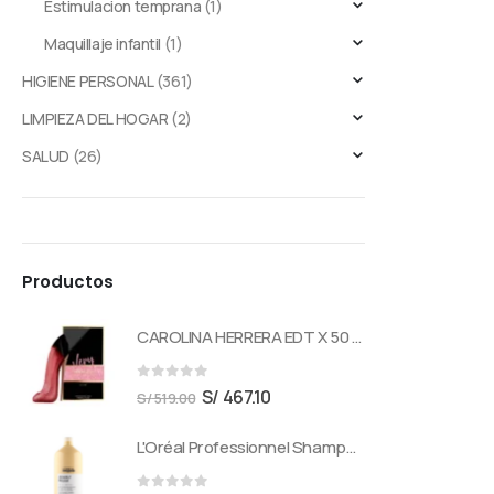
Estimulacion temprana
(1)
Maquillaje infantil
(1)
HIGIENE PERSONAL
(361)
LIMPIEZA DEL HOGAR
(2)
SALUD
(26)
Productos
CAROLINA HERRERA EDT X 50 ML VERY GOOD GIRL GLAM
0
out of 5
S/
467.10
S/
519.00
L'Oréal Professionnel Shampoo Absolut Repair Para Cabello Dañado 1500 ml