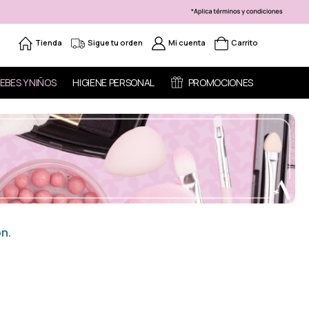
Tienda
Sigue tu orden
Mi cuenta
Carrito
EBES Y NIÑOS
HIGIENE PERSONAL
PROMOCIONES
n.