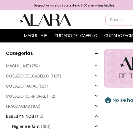
MAQUILLAJE
CUIDADO DEL CABELLO
CUIDADO FACI
Categorias
MAQUILLAJE
(234)
CUIDADO DEL CABELLO
(1125)
CUIDADO FACIAL
(323)
CUIDADO CORPORAL
(112)
No se ha
FRAGANCIAS
(102)
BEBES Y NIÑOS
(115)
Higiene infantil
(80)