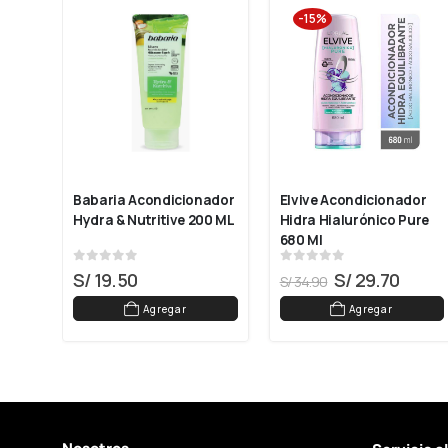
-15%
Babaria Acondicionador 
Elvive Acondicionador 
tin 
Hydra & Nutritive 200 ML
Hidra Hialurónico Pure 
680 Ml
0
out of 5
0
out of 5
S/
19.50
S/
29.70
S/
34.90
Agregar
Agregar