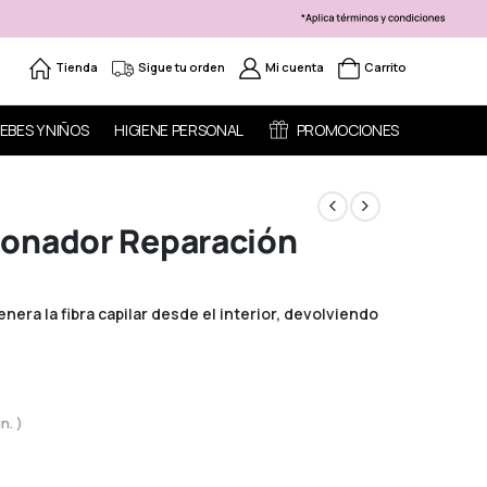
Tienda
Sigue tu orden
Mi cuenta
Carrito
EBES Y NIÑOS
HIGIENE PERSONAL
PROMOCIONES
ionador Reparación
era la fibra capilar desde el interior, devolviendo
n. )