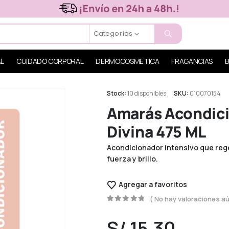
Categorías
AL
CUIDADO CORPORAL
DERMOCOSMETICA
FRAGANCIAS
B
Stock:
10 disponibles
SKU:
010070154
Amarás Acondic
Divina 475 ML
Acondicionador intensivo que regen
fuerza y brillo.
Agregar a favoritos
( No hay valoraciones aú
0
out of 5
S/
15.30