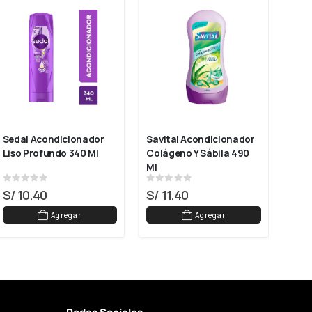
Sedal Acondicionador 
Savital Acondicionador 
Head
Liso Profundo 340 Ml
Colágeno Y Sábila 490 
Acon
Ml
Prot
0
out of 5
0
out of 5
0
ou
S/
10.40
S/
11.40
S/
1
Agregar
Agregar