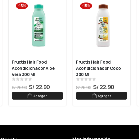
-15%
-15%
Fructis Hair Food 
Fructis Hair Food 
Acondicionador Aloe 
Acondicionador Coco 
Vera 300 Ml
300 Ml
0
out of 5
0
out of 5
S/
22.90
S/
22.90
S/
26.90
S/
26.90
Agregar
Agregar