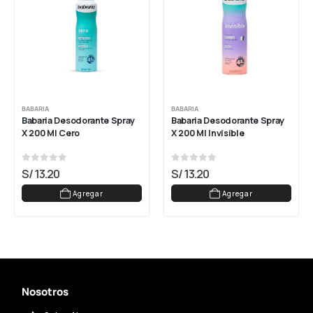
BABARIA
BABARIA
Babaria Desodorante Spray 
Babaria Desodorante Spray 
X 200 Ml Cero
X 200 Ml Invisible
0
out of 5
0
out of 5
S/
13.20
S/
13.20
Agregar
Agregar
Nosotros