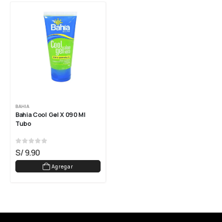
BAHIA
Bahia Cool Gel X 090 Ml 
Tubo
0
out of 5
S/
9.90
Agregar