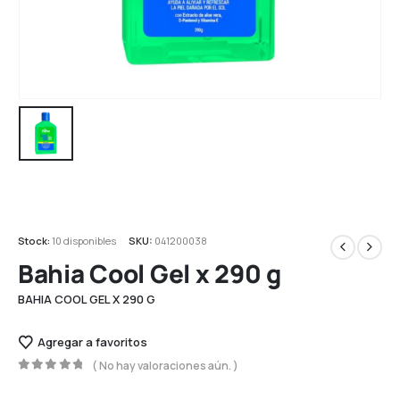
Stock:
10 disponibles
SKU:
041200038
Bahia Cool Gel x 290 g
BAHIA COOL GEL X 290 G
Agregar a favoritos
( No hay valoraciones aún. )
0
out of 5