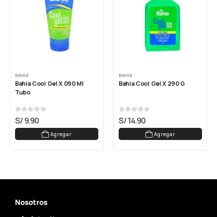
BAHIA
BAHIA
Bahia Cool Gel X 090 Ml 
Bahia Cool Gel X 290 G
Tubo
0
out of 5
0
out of 5
S/
9.90
S/
14.90
Agregar
Agregar
Nosotros