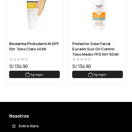
Bioderma Photoderm M SPF 
Protector Solar Facial 
50+ Tono Claro 40 Ml
Eucerin Sun Oil Control 
Tono Medio FPS 50+ 50 Ml
0
out of 5
0
out of 5
S/
134.90
S/
134.90
Agregar
Agregar
Nosotros
Sobre Alara