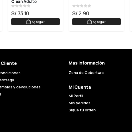
Clean Adulto
0
out of 5
0
out of 5
S/
73.10
S/
2.90
Agregar
Agregar
Mas Información
l Cliente
Zona de Cobertura
condiciones
 entrega
Mi Cuenta
cambios y devoluciones
s
Mi Perfil
Mis pedidos
Sigue tu orden