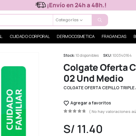
Categorías
AL
CUIDADO CORPORAL
DERMOCOSMETICA
FRAGANCIAS
B
Stock:
10 disponibles
SKU:
100340164
Colgate Oferta C
02 Und Medio
COLGATE OFERTA CEPILLO TRIPLE
Agregar a favoritos
( No hay valoraciones aú
0
out of 5
S/
11.40