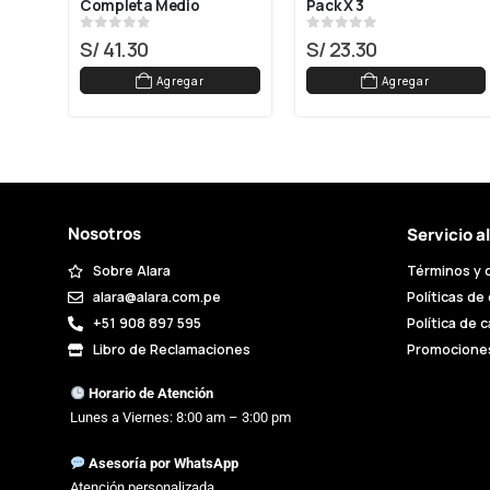
Completa Medio
Pack X 3
0
out of 5
0
out of 5
S/
41.30
S/
23.30
Agregar
Agregar
Nosotros
Servicio a
Sobre Alara
Términos y 
alara@alara.com.pe
Políticas de
+51 908 897 595
Política de 
Libro de Reclamaciones
Promocione
Horario de Atención
Lunes a Viernes: 8:00 am – 3:00 pm
Asesoría por WhatsApp
Atención personalizada.