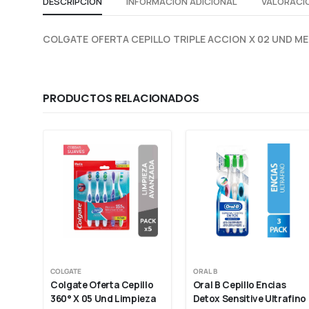
DESCRIPCIÓN
INFORMACIÓN ADICIONAL
VALORACIO
COLGATE OFERTA CEPILLO TRIPLE ACCION X 02 UND M
PRODUCTOS RELACIONADOS
COLGATE
ORAL B
er 
Colgate Oferta Cepillo 
Oral B Cepillo Encias 
360° X 05 Und Limpieza 
Detox Sensitive Ultrafino 