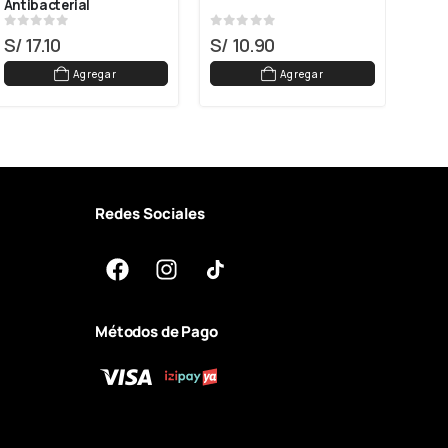
Antibacterial
Und
0
out of 5
0
out of 5
0
ou
S/
17.10
S/
10.90
S/
1
Agregar
Agregar
Redes Sociales
Métodos de Pago