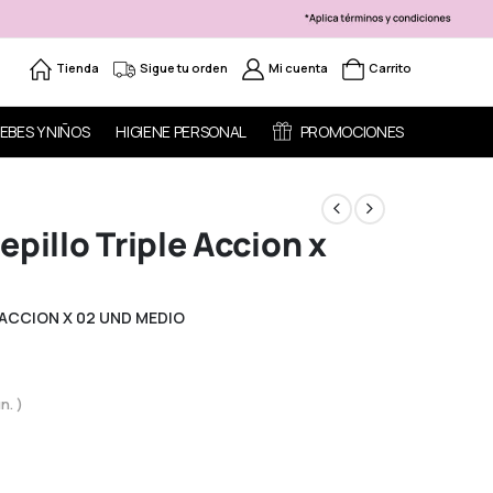
Tienda
Sigue tu orden
Mi cuenta
Carrito
EBES Y NIÑOS
HIGIENE PERSONAL
PROMOCIONES
epillo Triple Accion x
 ACCION X 02 UND MEDIO
n. )