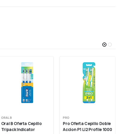
ORAL B
PRO
COLG
Oral B Oferta Cepillo 
Pro Oferta Cepillo Doble 
Colg
Tripack Indicator 
Accion P1 Ll2 Profile 1000
Zig 