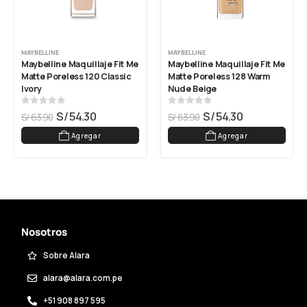
MAYBELLINE
MAYBELLINE
Maybelline Maquillaje Fit Me 
Maybelline Maquillaje Fit Me 
Matte Poreless 120 Classic 
Matte Poreless 128 Warm 
Ivory
Nude Beige
0
out of 5
0
out of 5
S/
54.30
S/
54.30
S/
63.90
S/
63.90
Agregar
Agregar
Nosotros
Sobre Alara
alara@alara.com.pe
+51 908 897 595