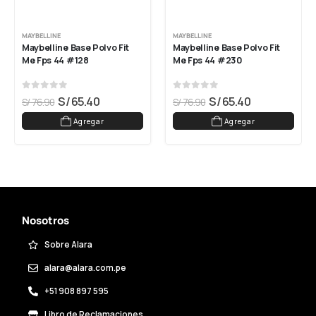
MAYBELLINE
MAYBELLINE
Maybelline Base Polvo Fit 
Maybelline Base Polvo Fit 
Me Fps 44 #128
Me Fps 44 #230
0
out of 5
0
out of 5
S/
65.40
S/
65.40
S/
76.90
S/
76.90
Agregar
Agregar
Nosotros
Sobre Alara
alara@alara.com.pe
+51 908 897 595
Libro de Reclamaciones