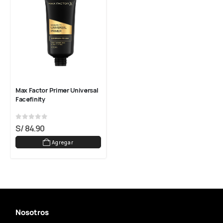
Max Factor Primer Universal 
Facefinity
0
out of 5
S/
84.90
Agregar
Nosotros