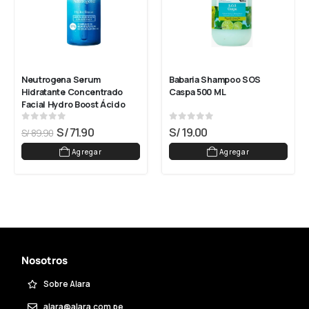
Neutrogena Serum 
Babaria Shampoo SOS 
Hidratante Concentrado 
Caspa 500 ML
Facial Hydro Boost Ácido 
Hialurónico 30 Ml
0
out of 5
0
out of 5
S/
71.90
S/
19.00
S/
89.90
Agregar
Agregar
Nosotros
Sobre Alara
alara@alara.com.pe