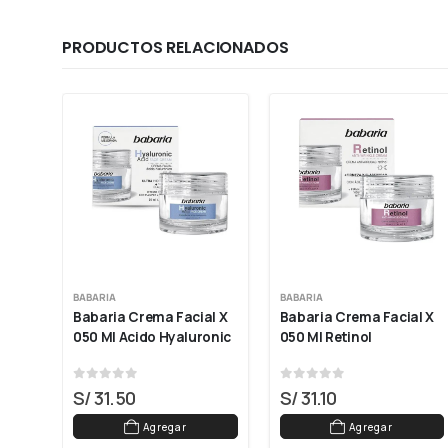
PRODUCTOS RELACIONADOS
BABARIA
BABARIA
Babaria Crema Facial X 
Babaria Crema Facial X 
0 Ml
050 Ml Acido Hyaluronic
050 Ml Retinol
0
out of 5
0
out of 5
S/
31.50
S/
31.10
Agregar
Agregar