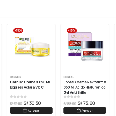
-15%
-15%
GARNIER
L'OREAL
Garnier Crema X 050 Ml 
Loreal Crema Revitalift X 
Express Aclara Vit C
050 Ml Acido Hialuronico 
Gel Anti Brillo
0
out of 5
0
out of 5
S/
30.50
S/
75.60
S/
35.90
S/
88.90
Agregar
Agregar