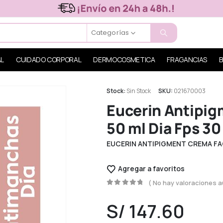
Categorías
AL
CUIDADO CORPORAL
DERMOCOSMETICA
FRAGANCIAS
B
Stock:
Sin Stock
SKU:
021670003
Eucerin Antipig
50 ml Dia Fps 30
EUCERIN ANTIPIGMENT CREMA FACI
Agregar a favoritos
( No hay valoraciones a
0
out of 5
S/
147.60