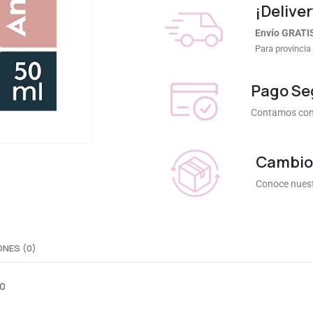
¡Deliver
Envío GRATI
Para provincia
Pago Se
Contamos con 
Cambios
Conoce nuest
NES (0)
0