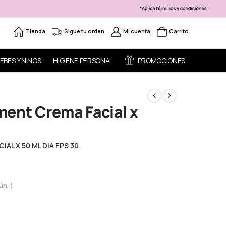
Tienda
Sigue tu orden
Mi cuenta
Carrito
EBES Y NIÑOS
HIGIENE PERSONAL
PROMOCIONES
ment Crema Facial x
AL X 50 ML DIA FPS 30
ún. )