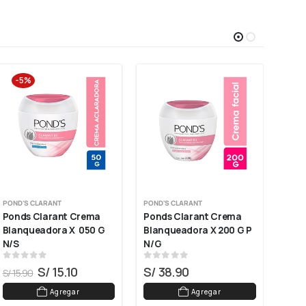
-5%
POND'S CLARANT
POND'S CLARANT
POND'
Ponds Clarant Crema 
Ponds Clarant Crema 
Pond
Blanqueadora X  050 G 
Blanqueadora X 200 G P 
Sach
N/s
N/g
N/s
0
out of 5
0
out of 5
0
ou
S/
15.10
S/
38.90
S/
2
S/
15.90
Agregar
Agregar