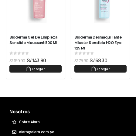
Bioderma Gel De Limpieza 
Bioderma Desmaquillante 
Sensibio Moussant 500 Ml
Micelar Sensibio H2O Eye 
125 Ml
0
out of 5
0
out of 5
S/
143.90
S/
68.30
S/
159.90
S/
75.90
Agregar
Agregar
Nosotros
Sobre Alara
alara@alara.com.pe