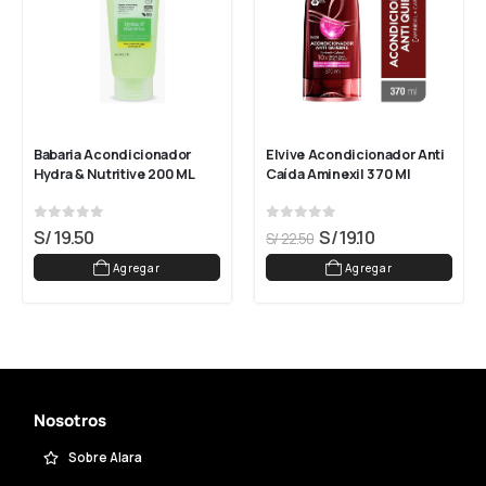
Babaria Acondicionador 
Elvive Acondicionador Anti 
Hydra & Nutritive 200 ML
Caída Aminexil 370 Ml
0
out of 5
0
out of 5
S/
19.50
S/
19.10
S/
22.50
Agregar
Agregar
Nosotros
Sobre Alara