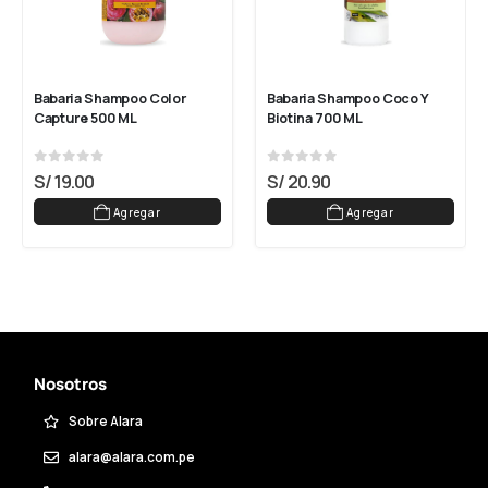
Babaria Shampoo Color 
Babaria Shampoo Coco Y 
Capture 500 ML
Biotina 700 ML
0
out of 5
0
out of 5
S/
19.00
S/
20.90
Agregar
Agregar
Nosotros
Sobre Alara
alara@alara.com.pe