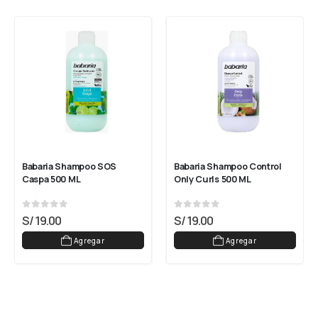
Babaria Shampoo SOS 
Babaria Shampoo Control 
Caspa 500 ML
Only Curls 500 ML
0
out of 5
0
out of 5
S/
19.00
S/
19.00
Agregar
Agregar