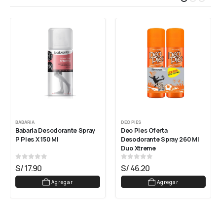
BABARIA
DEO PIES
Babaria Desodorante Spray 
Deo Pies Oferta 
P Pies X 150 Ml
Desodorante Spray 260 Ml 
Duo Xtreme
0
out of 5
0
out of 5
S/
17.90
S/
46.20
Agregar
Agregar