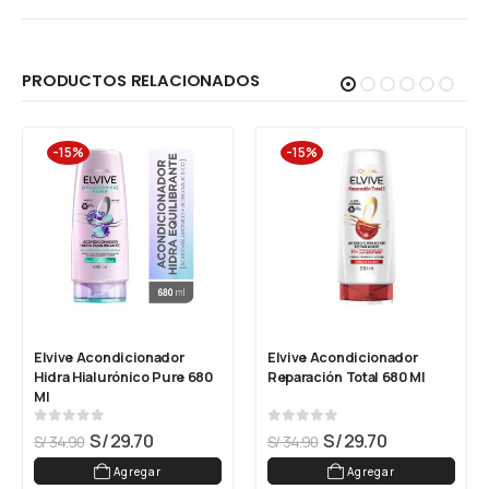
PRODUCTOS RELACIONADOS
-15%
-15%
Elvive Acondicionador 
Elvive Acondicionador 
Hidra Hialurónico Pure 680 
Reparación Total 680 Ml
Ml
0
out of 5
0
out of 5
S/
29.70
S/
29.70
S/
34.90
S/
34.90
Agregar
Agregar