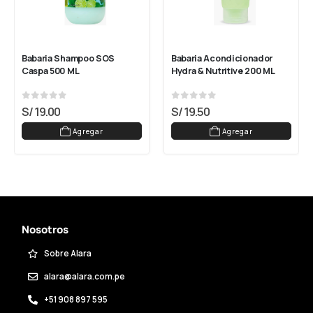
Babaria Shampoo SOS 
Babaria Acondicionador 
Caspa 500 ML
Hydra & Nutritive 200 ML
0
out of 5
0
out of 5
S/
19.00
S/
19.50
Agregar
Agregar
Nosotros
Sobre Alara
alara@alara.com.pe
+51 908 897 595