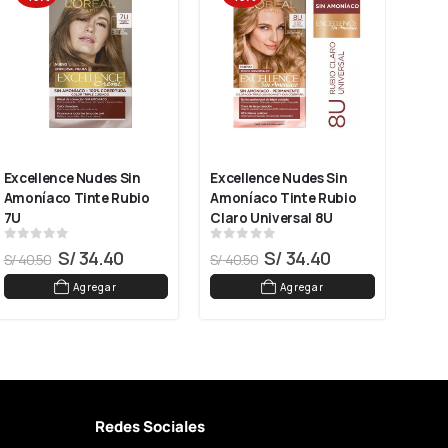
Excellence Nudes Sin 
Excellence Nudes Sin 
Excel
Amoníaco Tinte Rubio 
Amoníaco Tinte Rubio 
Negr
7U
Claro Universal 8U
0
out of 5
0
out of 5
0
ou
S/
34.40
S/
34.40
S/
40.50
S/
40.50
S/
44
Agregar
Agregar
Redes Sociales