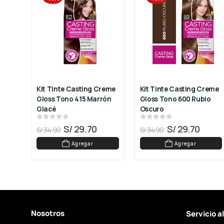
Kit Tinte Casting Creme 
Kit Tinte Casting Creme 
do 
Gloss Tono 415 Marrón 
Gloss Tono 600 Rubio 
Glacé
Oscuro
0
out of 5
0
out of 5
S/
29.70
S/
29.70
S/
34.90
S/
34.90
Agregar
Agregar
Nosotros
Servicio a