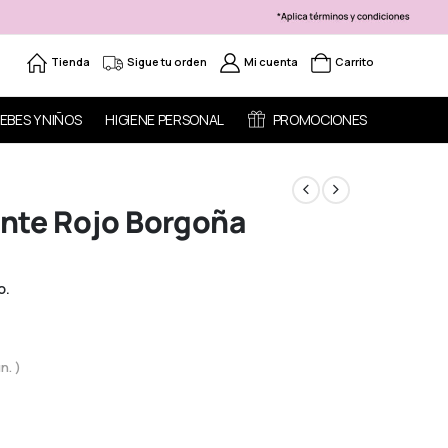
Tienda
Sigue tu orden
Mi cuenta
Carrito
EBES Y NIÑOS
HIGIENE PERSONAL
PROMOCIONES
Tinte Rojo Borgoña
o.
n. )