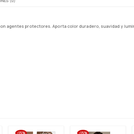
NES (0)
on agentes protectores. Aporta color duradero, suavidad y lumi
-15%
-15%