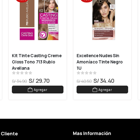
Kit Tinte Casting Creme 
Excellence Nudes Sin 
Gloss Tono 713 Rubio 
Amoníaco Tinte Negro 
Avellana
1U
0
out of 5
0
out of 5
S/
29.70
S/
34.40
S/
34.90
S/
40.50
Agregar
Agregar
Mas Información
l Cliente