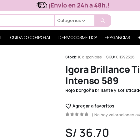
Categorías
AL
CUIDADO CORPORAL
DERMOCOSMETICA
FRAGANCIAS
B
Stock:
10 disponibles
SKU:
011392326
Igora Brillance 
Intenso 589
Rojo borgoña brillante y sofisticad
Agregar a favoritos
( No hay valoraciones aú
0
out of 5
S/
36.70