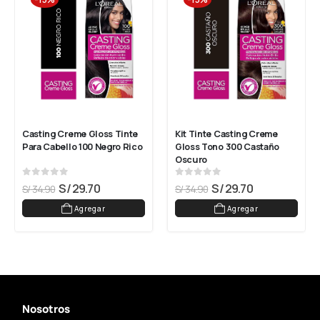
Casting Creme Gloss Tinte 
Kit Tinte Casting Creme 
Para Cabello 100 Negro Rico
Gloss Tono 300 Castaño 
Oscuro
0
out of 5
0
out of 5
S/
29.70
S/
29.70
S/
34.90
S/
34.90
Agregar
Agregar
Nosotros