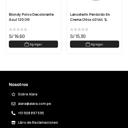
Blondy Polvo Decolorante 
Lanosterin Peróxido En 
Azul 120 GR
Crema Orlox 40 Vol. 1L
0
out of 5
0
out of 5
S/
16.60
S/
15.30
Agregar
Agregar
Nosotros
Sobre Alara
alara@alara.com.pe
+51 908 897 595
Libro de Reclamaciones