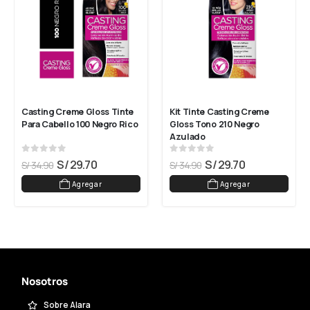
Casting Creme Gloss Tinte 
Kit Tinte Casting Creme 
Para Cabello 100 Negro Rico
Gloss Tono 210 Negro 
Azulado
0
out of 5
0
out of 5
S/
29.70
S/
29.70
S/
34.90
S/
34.90
Agregar
Agregar
Nosotros
Sobre Alara