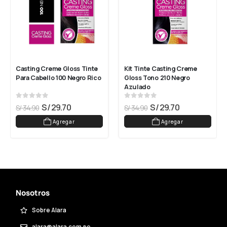
Casting Creme Gloss Tinte 
Kit Tinte Casting Creme 
Para Cabello 100 Negro Rico
Gloss Tono 210 Negro 
Azulado
0
out of 5
0
out of 5
S/
29.70
S/
29.70
S/
34.90
S/
34.90
Agregar
Agregar
Nosotros
Sobre Alara