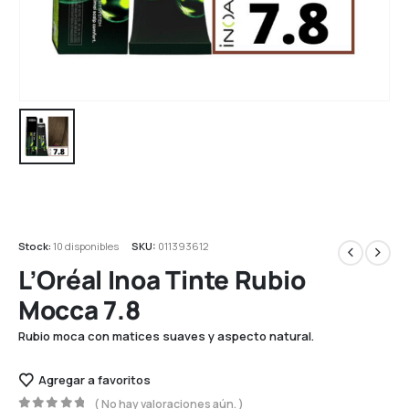
Stock:
10 disponibles
SKU:
011393612
L’Oréal Inoa Tinte Rubio
Mocca 7.8
Rubio moca con matices suaves y aspecto natural.
Agregar a favoritos
( No hay valoraciones aún. )