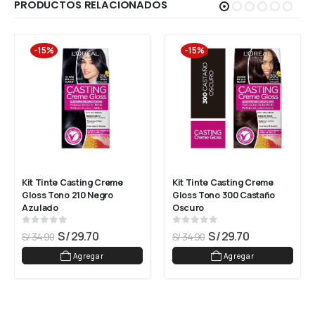
PRODUCTOS RELACIONADOS
-15%
-15%
Kit Tinte Casting Creme 
Kit Tinte Casting Creme 
Gloss Tono 210 Negro 
Gloss Tono 300 Castaño 
Azulado
Oscuro
0
out of 5
0
out of 5
S/
29.70
S/
29.70
S/
34.90
S/
34.90
Agregar
Agregar