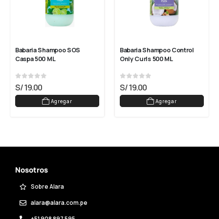
Babaria Shampoo SOS 
Babaria Shampoo Control 
Caspa 500 ML
Only Curls 500 ML
0
out of 5
0
out of 5
S/
19.00
S/
19.00
Agregar
Agregar
Nosotros
Sobre Alara
alara@alara.com.pe