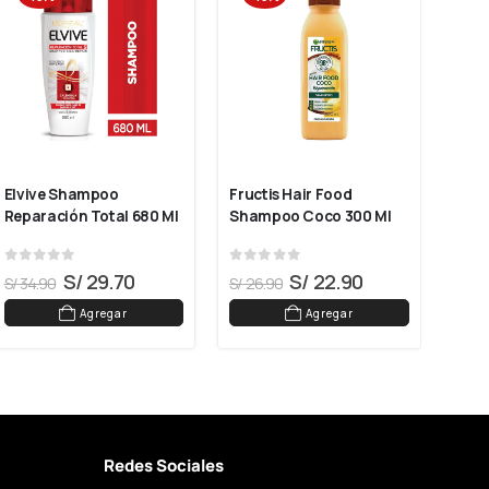
Elvive Shampoo 
Fructis Hair Food 
L'Or
Reparación Total 680 Ml
Shampoo Coco 300 Ml
Vita
0
out of 5
0
out of 5
0
ou
S/
29.70
S/
22.90
S/
34.90
S/
26.90
S/
99
Agregar
Agregar
Redes Sociales