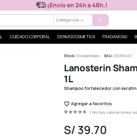
Categorías
AL
CUIDADO CORPORAL
DERMOCOSMETICA
FRAGANCIAS
B
Stock:
10 disponibles
SKU:
010361407
Lanosterin Sham
1L
Shampoo fortalecedor con keratina
Agregar a favoritos
( No hay valoraciones aú
0
out of 5
S/
39.70