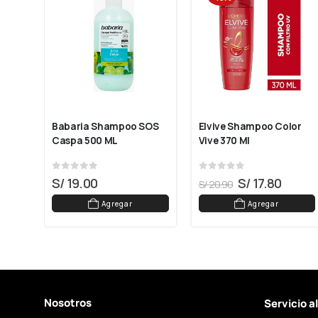
Babaria Shampoo SOS 
Elvive Shampoo Color 
Caspa 500 ML
Vive 370 Ml
0
out of 5
0
out of 5
S/
19.00
S/
17.80
S/
20.90
Agregar
Agregar
Nosotros
Servicio a