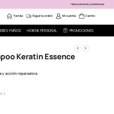
Tienda
Sigue tu orden
Mi cuenta
Carrito
EBES Y NIÑOS
HIGIENE PERSONAL
PROMOCIONES
poo Keratin Essence
 y acción reparadora.
n. )