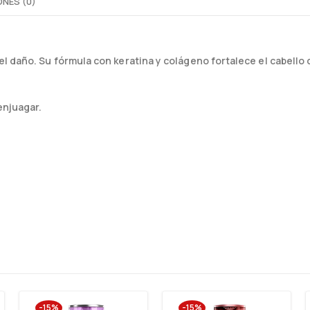
NES (0)
 daño. Su fórmula con keratina y colágeno fortalece el cabello d
enjuagar.
-15%
-15%