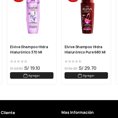
Elvive Shampoo Hidra 
Elvive Shampoo Hidra 
Hialurónico 370 Ml
Hialurónico Pure 680 Ml
0
out of 5
0
out of 5
S/
19.10
S/
29.70
S/
22.50
S/
34.90
Agregar
Agregar
Mas Información
l Cliente