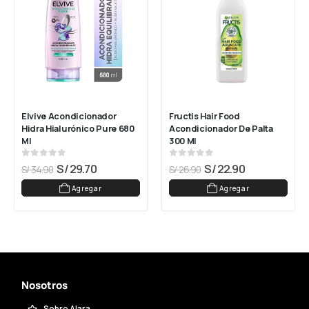
Elvive Acondicionador 
Fructis Hair Food 
Hidra Hialurónico Pure 680 
Acondicionador De Palta 
Ml
300 Ml
0
out of 5
0
out of 5
S/
29.70
S/
22.90
S/
34.90
S/
26.90
Agregar
Agregar
Nosotros