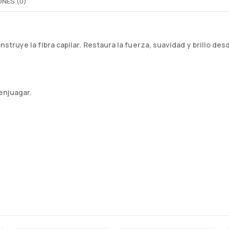
NES (0)
ruye la fibra capilar. Restaura la fuerza, suavidad y brillo desd
enjuagar.