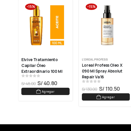
-15%
-15%
Elvive Tratamiento 
L'OREAL PROFESS
uido 
Loreal Profess Oleo X 
Capilar Óleo 
090 Ml Spray Absolut 
Extraordinario 100 Ml
Repair Va16
0
out of 5
S/
40.80
S/
48.00
0
out of 5
S/
110.50
S/
130.00
Agregar
Agregar