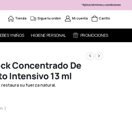
Tienda
Sigue tu orden
Mi cuenta
Carrito
EBES Y NIÑOS
HIGIENE PERSONAL
PROMOCIONES
ock Concentrado De
to Intensivo 13 ml
 restaura su fuerza natural.
n. )