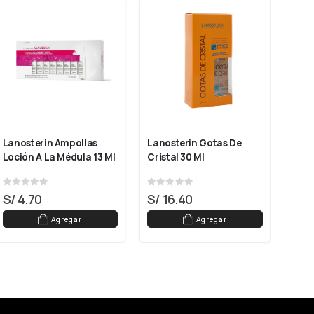
Lanosterin Ampollas 
Lanosterin Gotas De 
Lano
Loción A La Médula 13 Ml
Cristal 30 Ml
De L
Revi
0
out of 5
0
out of 5
0
ou
S/
4.70
S/
16.40
S/
4
Agregar
Agregar