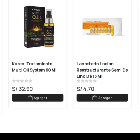
Kareol Tratamiento 
Lanosterin Loción 
Multi Oil System 60 Ml
Reestructurante Semi De 
Lino De 13 Ml
0
out of 5
0
out of 5
S/
32.90
S/
4.70
Agregar
Agregar