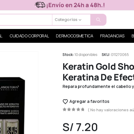
Categorías
AL
CUIDADO CORPORAL
DERMOCOSMETICA
FRAGANCIAS
B
Stock:
10 disponibles
SKU:
011270065
Keratin Gold Sh
Keratina De Efec
Repara profundamente el cabello y
Agregar a favoritos
( No hay valoraciones aú
0
out of 5
S/
7.20