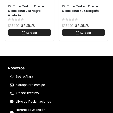
Kit Tinte Casting Creme 
Kit Tinte Casting Creme 
Gloss Tono 210 Negro 
Gloss Tono 426 Borgoña
Azulado
0
out of 5
0
out of 5
S/
29.70
S/
29.70
S/
34.90
S/
34.90
Agregar
Agregar
Nosotros
Sobre Alara
alara@alara.com.pe
+51 908 897 595
Libro de Reclamaciones
Horario de Atención