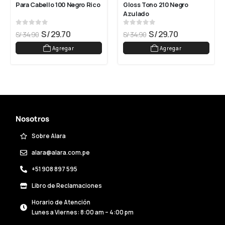
Para Cabello 100 Negro Rico
Gloss Tono 210 Negro 
Azulado
0
out of 5
0
out of 5
S/
29.70
S/
29.70
S/
34.90
S/
34.90
Agregar
Agregar
Nosotros
Sobre Alara
alara@alara.com.pe
+51 908 897 595
Libro de Reclamaciones
Horario de Atención
Lunes a Viernes: 8:00 am – 4:00 pm