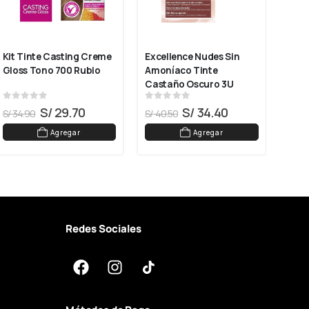
Kit Tinte Casting Creme 
Excellence Nudes Sin 
Exce
Gloss Tono 700 Rubio
Amoníaco Tinte 
Amon
Castaño Oscuro 3U
Cast
0
out of 5
0
out of 5
0
ou
S/
29.70
S/
34.40
S/
34.90
S/
40.50
S/
40
Agregar
Agregar
Redes Sociales