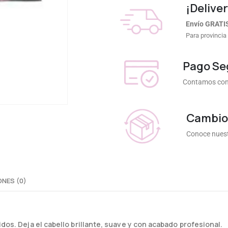
¡Deliver
Envío GRATI
Para provincia
Pago Se
Contamos con 
Cambios
Conoce nuest
NES (0)
idos. Deja el cabello brillante, suave y con acabado profesional.