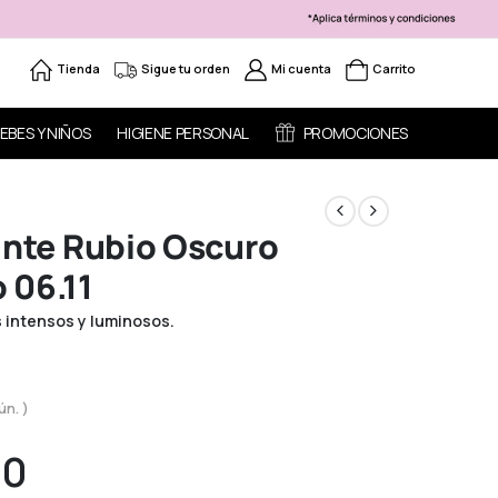
Tienda
Sigue tu orden
Mi cuenta
Carrito
EBES Y NIÑOS
HIGIENE PERSONAL
PROMOCIONES
Tinte Rubio Oscuro
 06.11
 intensos y luminosos.
ún. )
70