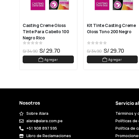
Casting Creme Gloss 
Kit Tinte Casting Creme 
do 
Tinte Para Cabello 100 
Gloss Tono 200 Negro
Negro Rico
0
out of 5
0
out of 5
S/
29.70
S/
29.70
S/
34.90
S/
34.90
Agregar
Agregar
Nosotros
Servicio a
Sobre Alara
Términos y 
alara@alara.com.pe
Políticas de
+51 908 897 595
Política de 
Libro de Reclamaciones
Promocione