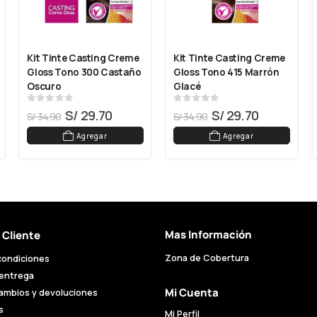
Kit Tinte Casting Creme 
Kit Tinte Casting Creme 
Gloss Tono 300 Castaño 
Gloss Tono 415 Marrón 
Oscuro
Glacé
0
out of 5
0
out of 5
S/
29.70
S/
29.70
S/
34.90
S/
34.90
Agregar
Agregar
Mas Información
l Cliente
Zona de Cobertura
condiciones
 entrega
Mi Cuenta
cambios y devoluciones
s
Mi Perfil