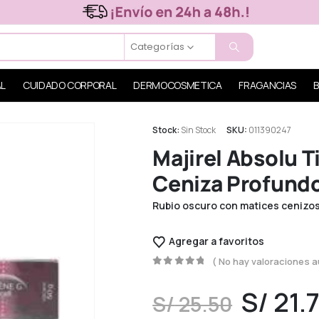
Categorías
AL
CUIDADO CORPORAL
DERMOCOSMETICA
FRAGANCIAS
B
Stock:
Sin Stock
SKU:
011390247
Majirel Absolu 
Ceniza Profundo
Rubio oscuro con matices cenizos
Agregar a favoritos
( No hay valoraciones a
0
out of 5
S/
21.
S/
25.50