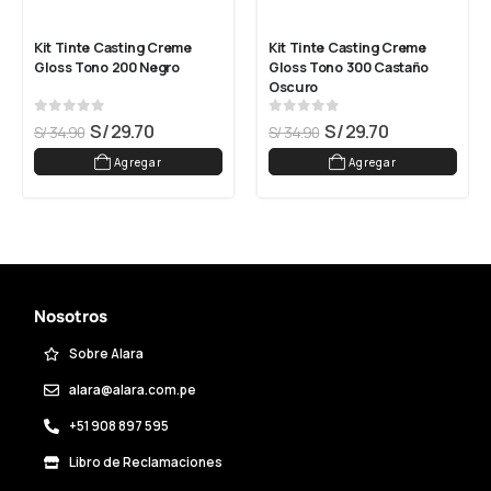
Kit Tinte Casting Creme 
Kit Tinte Casting Creme 
Gloss Tono 200 Negro
Gloss Tono 300 Castaño 
Oscuro
0
out of 5
0
out of 5
S/
29.70
S/
29.70
S/
34.90
S/
34.90
Agregar
Agregar
Nosotros
Sobre Alara
alara@alara.com.pe
+51 908 897 595
Libro de Reclamaciones