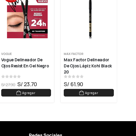
VOGUE
MAX FACTOR
PREM
Vogue Delineador De 
Max Factor Delineador 
Prem
Ojos Resist En Gel Negro
De Ojos Lápiz Kohl Black 
Ojos
20
0
out of 5
0
out of 5
0
ou
S/
23.70
S/
61.90
S/
2
S/
27.90
Agregar
Agregar
Redes Sociales