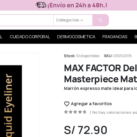
Categorías
AL
CUIDADO CORPORAL
DERMOCOSMETICA
FRAGANCIAS
B
Stock:
10 disponibles
SKU:
030520115
MAX FACTOR Del
Masterpiece Mat
Marrón espresso mate ideal para lo
Agregar a favoritos
( No hay valoraciones aú
0
out of 5
S/
72.90