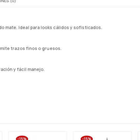
NES (0)
 mate. Ideal para looks cálidos y sofisticados.
rmite trazos finos o gruesos.
ación y fácil manejo.
-15%
-15%