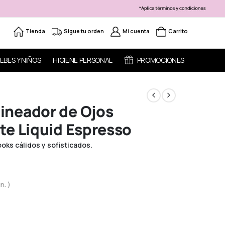
Tienda
Sigue tu orden
Mi cuenta
Carrito
EBES Y NIÑOS
HIGIENE PERSONAL
PROMOCIONES
ineador de Ojos
te Liquid Espresso
oks cálidos y sofisticados.
n. )