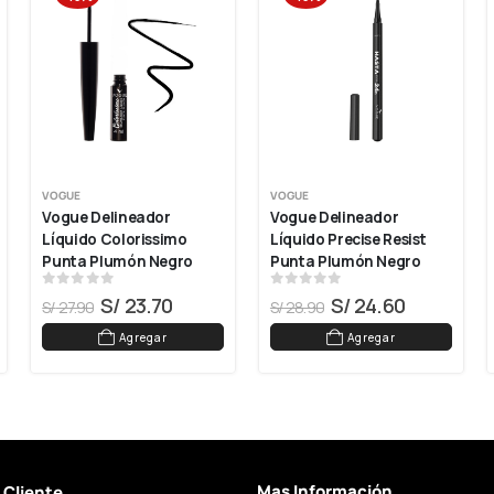
VOGUE
VOGUE
Vogue Delineador 
Vogue Delineador 
Líquido Colorissimo 
Líquido Precise Resist 
Punta Plumón Negro
Punta Plumón Negro
0
out of 5
0
out of 5
S/
23.70
S/
24.60
S/
27.90
S/
28.90
Agregar
Agregar
Mas Información
l Cliente