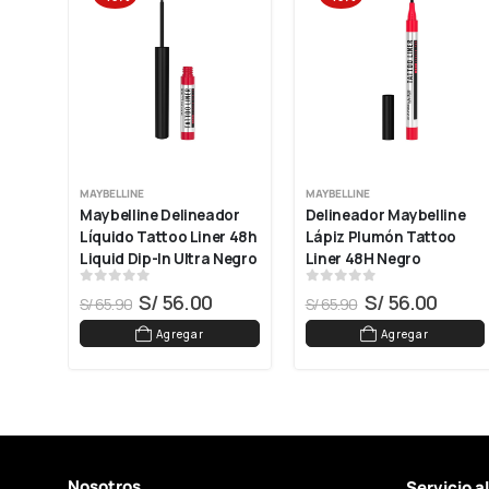
MAYBELLINE
MAYBELLINE
e 
Maybelline Delineador 
Delineador Maybelline 
Líquido Tattoo Liner 48h 
Lápiz Plumón Tattoo 
Liquid Dip-In Ultra Negro
Liner 48H Negro
0
out of 5
0
out of 5
S/
56.00
S/
56.00
S/
65.90
S/
65.90
Agregar
Agregar
Nosotros
Servicio a