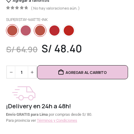
Agregar a favoritos
( No hay valoraciones aún. )
0
out of 5
SUPERSTAY-MATTE-INK
S/
48.40
S/
64.90
AGREGAR AL CARRITO
¡Delivery en 24h a 48h!
Envío GRATIS para Lima
por compras desde S/ 80.
Para provincia ver
Términos y Condiciones