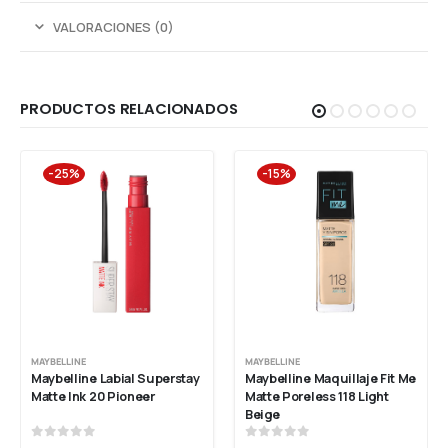
VALORACIONES (0)
PRODUCTOS RELACIONADOS
-25%
-15%
MAYBELLINE
MAYBELLINE
Maybelline Labial Superstay 
Maybelline Maquillaje Fit Me 
Matte Ink 20 Pioneer
Matte Poreless 118 Light 
Beige
0
out of 5
0
out of 5