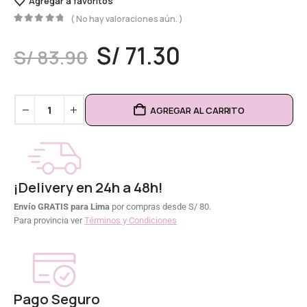
Agregar a favoritos
( No hay valoraciones aún. )
0
out of 5
S/
71.30
S/
83.90
AGREGAR AL CARRITO
¡Delivery en 24h a 48h!
Envío GRATIS para Lima
por compras desde S/ 80.
Para provincia ver
Términos y Condiciones
Pago Seguro