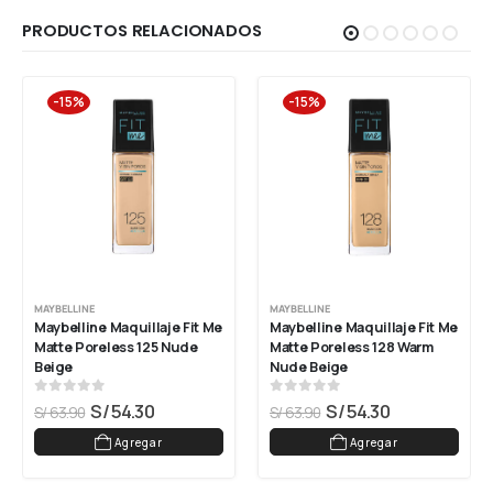
PRODUCTOS RELACIONADOS
-15%
-15%
MAYBELLINE
MAYBELLINE
Maybelline Maquillaje Fit Me 
Maybelline Maquillaje Fit Me 
Matte Poreless 125 Nude 
Matte Poreless 128 Warm 
Beige
Nude Beige
0
out of 5
0
out of 5
S/
54.30
S/
54.30
S/
63.90
S/
63.90
Agregar
Agregar