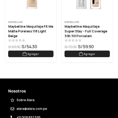
MAYBELLINE
MAYBELLINE
Maybelline Maquillaje Fit Me 
Maybelline Maquillaje 
Matte Poreless 118 Light 
Super Stay - Full Coverage 
Beige
30h 110 Porcelain
0
out of 5
0
out of 5
S/
54.30
S/
59.90
S/
63.90
S/
79.90
Agregar
Agregar
Nosotros
Sobre Alara
alara@alara.com.pe
+51 908 897 595