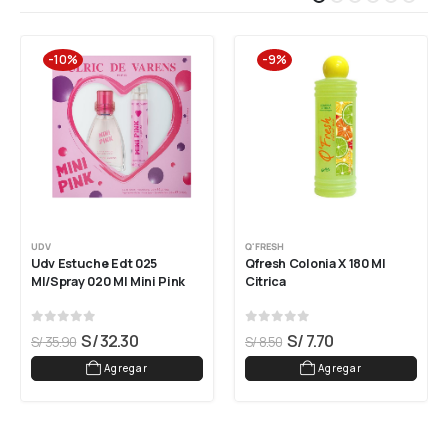
-10%
-9%
UDV
Q'FRESH
Udv Estuche Edt 025 
Qfresh Colonia X 180 Ml 
Ml/spray 020 Ml Mini Pink
Citrica
0
out of 5
0
out of 5
S/
32.30
S/
7.70
S/
35.90
S/
8.50
Agregar
Agregar