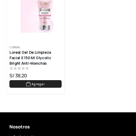
L'OREAL
Loreal Gel De Limpieza 
Facial X 150 Ml Glycolic 
Bright Anti-Manchas
0
out of 5
S/
38.20
Agregar
Nosotros