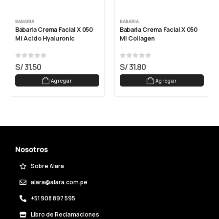
BABARIA
BABARIA
Babaria Crema Facial X 050 
Babaria Crema Facial X 050 
Ml Acido Hyaluronic
Ml Collagen
0
out of 5
0
out of 5
S/
31.50
S/
31.80
Agregar
Agregar
Nosotros
Sobre Alara
alara@alara.com.pe
+51 908 897 595
Libro de Reclamaciones