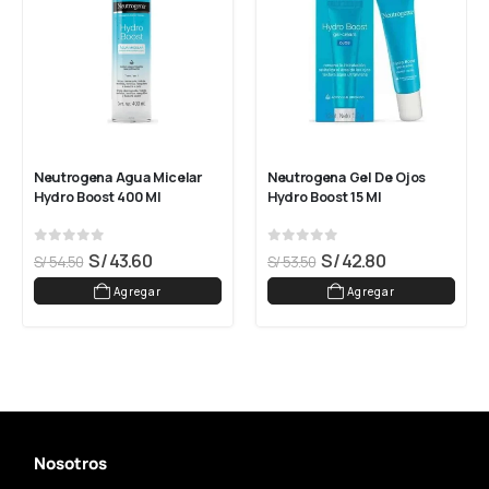
Neutrogena Agua Micelar 
Neutrogena Gel De Ojos 
Hydro Boost 400 Ml
Hydro Boost 15 Ml
0
out of 5
0
out of 5
S/
43.60
S/
42.80
S/
54.50
S/
53.50
Agregar
Agregar
Nosotros