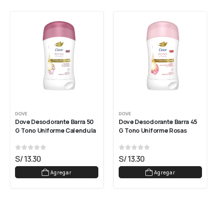
DOVE
DOVE
Dove Desodorante Barra 50 
Dove Desodorante Barra 45 
G Tono Uniforme Calendula
G Tono Uniforme Rosas
0
out of 5
0
out of 5
S/
13.30
S/
13.30
Agregar
Agregar