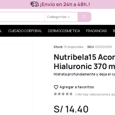
Categorías
AL
CUIDADO CORPORAL
DERMOCOSMETICA
FRAGANCIAS
B
Stock:
10 disponibles
SKU:
010020085
Nutribela15 Aco
Hialuronic 370 m
Hidrata profundamente y deja el c
Agregar a favoritos
( No hay valoraciones aú
0
out of 5
S/
14.40