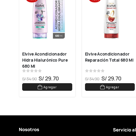
Elvive Acondicionador 
Elvive Acondicionador 
tin 
Hidra Hialurónico Pure 
Reparación Total 680 Ml
680 Ml
0
out of 5
0
out of 5
S/
29.70
S/
29.70
S/
34.90
S/
34.90
Agregar
Agregar
Nosotros
Servicio a