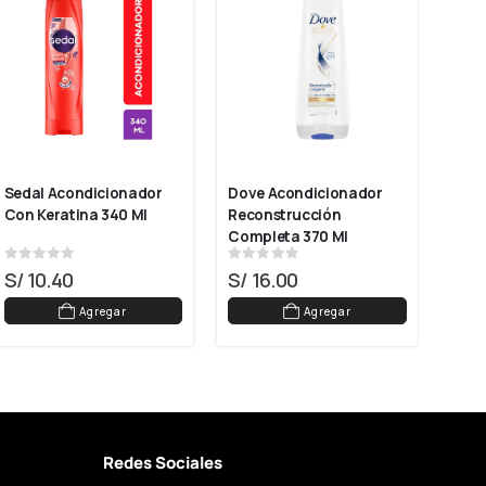
Sedal Acondicionador 
Dove Acondicionador 
Savi
Con Keratina 340 Ml
Reconstrucción 
Colá
Completa 370 Ml
Ml
0
out of 5
0
out of 5
0
ou
S/
10.40
S/
16.00
S/
1
Agregar
Agregar
Redes Sociales