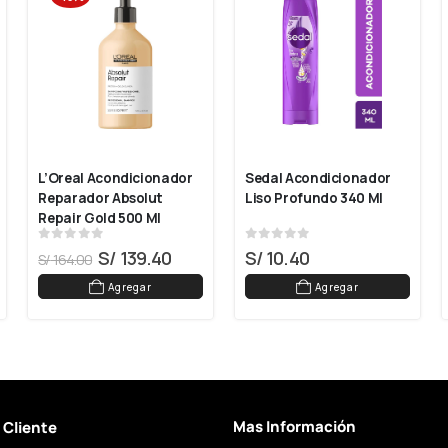
L’Oreal Acondicionador 
Sedal Acondicionador 
Reparador Absolut 
Liso Profundo 340 Ml
Repair Gold 500 Ml
0
out of 5
0
out of 5
S/
139.40
S/
10.40
S/
164.00
Agregar
Agregar
Mas Información
l Cliente