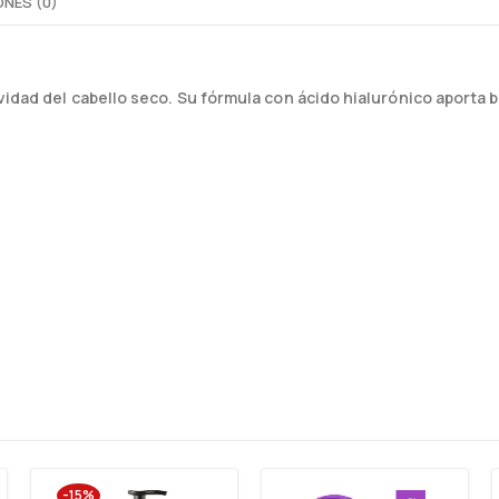
NES (0)
idad del cabello seco. Su fórmula con ácido hialurónico aporta bri
-15%