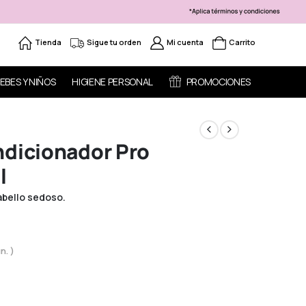
Tienda
Sigue tu orden
Mi cuenta
Carrito
EBES Y NIÑOS
HIGIENE PERSONAL
PROMOCIONES
ndicionador Pro
l
abello sedoso.
n. )